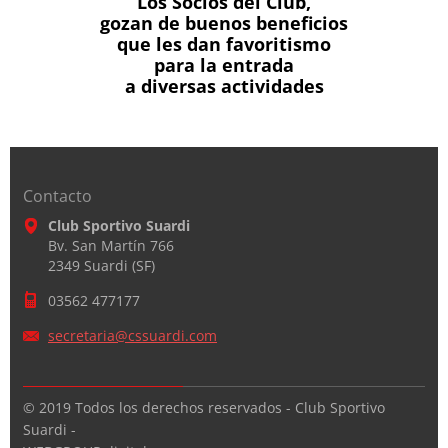
Los Socios del Club,
gozan de buenos beneficios
que les dan favoritismo
para la entrada
a diversas actividades
Contacto
Club Sportivo Suardi
Bv. San Martín 766
2349 Suardi (SF)
03562 477177
secretar
ia@cssua
rdi.com
© 2019 Todos los derechos reservados - Club Sportivo
Suardi -