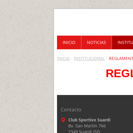
INICIO
NOTICIAS
INSTIT
INICIO
INSTITUCIONAL
REGLAMEN
REG
Contacto
Club Sportivo Suardi
Bv. San Martín 766
2349 Suardi (SF)