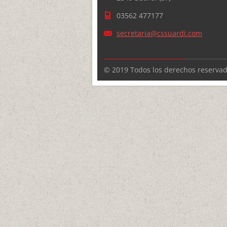
03562 477177
secretar
ia@cssua
rdi.com
© 2019 Todos los derechos reservado