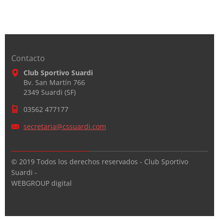
Contacto
Club Sportivo Suardi
Bv. San Martín 766
2349 Suardi (SF)
03562 477177
secretar
ia@cssua
rdi.com
© 2019 Todos los derechos reservados - Club Sportivo
Suardi -
WEBGROUP digital