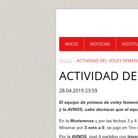
INICIO
NOTICIAS
INSTIT
INICIO
ACTIVIDAD DEL VOLEY FEME
ACTIVIDAD D
28.04.2019 23:59
El equipo de primera de voley femeni
y la AVNOS, cabe destacar que el equi
En la
Morterense
y por las fechas 3 y 4
Miramar por
3 sets a 0
, se jugó en Tiro
Por la
AVNOS
, jugó 4 partidos con
triun