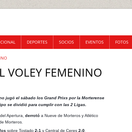
UCIONAL
DEPORTES
SOCIOS
EVENTOS
FOTOS
NINO
EL VOLEY FEMENINO
no jugó el sábado los Grand Prixs por la Morterense
po se dividió para cumplir con las 2 Ligas.
 del Apertura,
derrotó
a Nueve de Morteros y Atlético
 de Morteros.
fos
sobre Tostado
2-1
y Central de Ceres
2-0
,