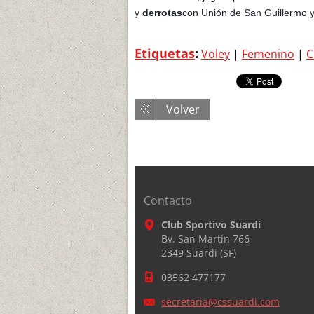
y
derrotas
con Unión de San Guillermo 
Etiquetas
:
Voley
|
Femenino
|
C
Volver
Contacto
Club Sportivo Suardi
Bv. San Martín 766
2349 Suardi (SF)
03562 477177
secretar
ia@cssua
rdi.com